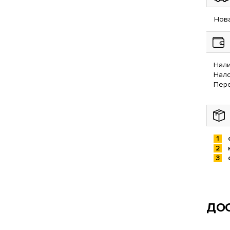
Нова
Нали
Нал
Пере
ДОС