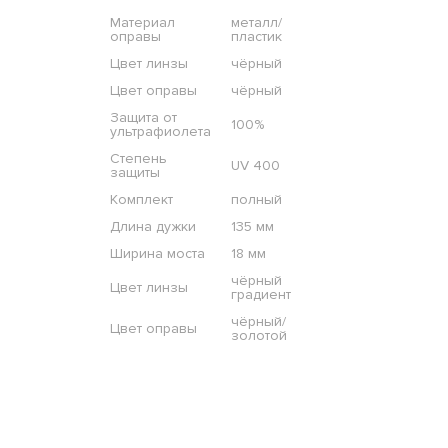
Материал
металл/
оправы
пластик
Цвет линзы
чёрный
Цвет оправы
чёрный
Защита от
100%
ультрафиолета
Степень
UV 400
защиты
Комплект
полный
Длина дужки
135 мм
Ширина моста
18 мм
чёрный
Цвет линзы
градиент
чёрный/
Цвет оправы
золотой