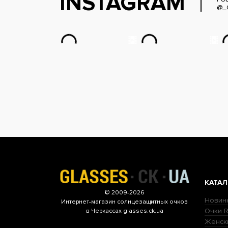
INSTAGRAM
@_
КАТАЛ
© 2009-2026
Новин
Интернет-магазин
солнцезащитных очков
Очки R
в Черкассах glasses.ck.ua
Женск