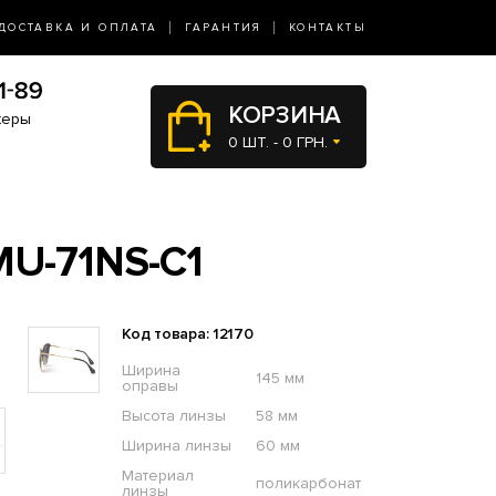
ДОСТАВКА И ОПЛАТА
ГАРАНТИЯ
КОНТАКТЫ
КОРЗИНА
жеры
0 ШТ. - 0 ГРН.
U-71NS-C1
Код товара: 12170
Ширина
145 мм
оправы
Высота линзы
58 мм
Ширина линзы
60 мм
Материал
поликарбонат
линзы