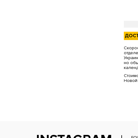
ДОС
Скорос
отделе
Украин
но обы
календ
Стоимо
Новой
FO