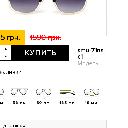
5 грн.
1590 грн.
smu-71ns-
КУПИТЬ
c1
Модель
 наличии
мм
58 мм
60 мм
135 мм
18 мм
ДОСТАВКА