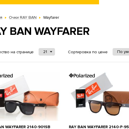
ая
Очки RAY BAN
Wayfarer
Y BAN WAYFARER
21
По у
ство на странице
Сортировка по цене
AN WAYFARER 2140-901SB
RAY BAN WAYFARER 2140-P-9