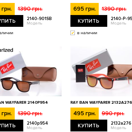
 грн.
1390 грн.
695 грн.
1390 грн.
2140-901SB
2140-P-9
УПИТЬ
КУПИТЬ
Модель
Модель
аличии
в наличии
AN WAYFARER 2140P954
RAY BAN WAYFARER 2132A276
 грн.
1390 грн.
495 грн.
990 грн.
2140p954
2132a276
УПИТЬ
КУПИТЬ
Модель
Модель