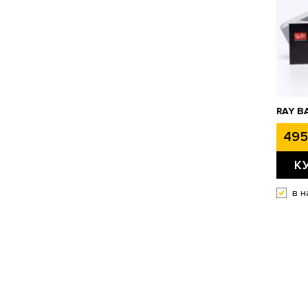
RAY B
495
К
в н