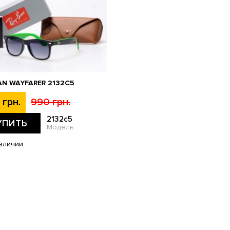
AN WAYFARER 2132C5
 грн.
990 грн.
2132c5
УПИТЬ
Модель
аличии