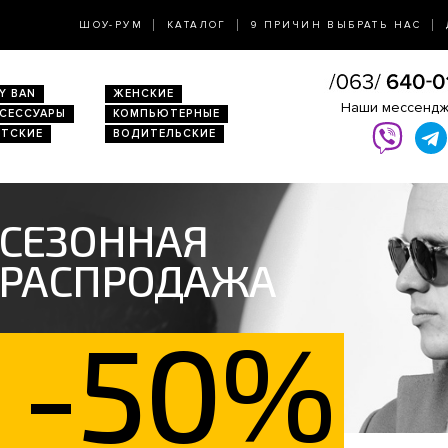
ШОУ-РУМ
КАТАЛОГ
9 ПРИЧИН ВЫБРАТЬ НАС
Y BAN
ЖЕНСКИЕ
Наши мессенд
КСЕССУАРЫ
КОМПЬЮТЕРНЫЕ
ЕТСКИЕ
ВОДИТЕЛЬСКИЕ
СЕЗОННАЯ
РАСПРОДАЖА
-50%