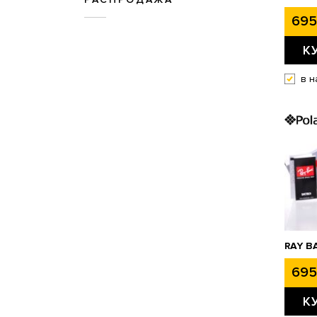
695
К
в н
RAY B
695
К