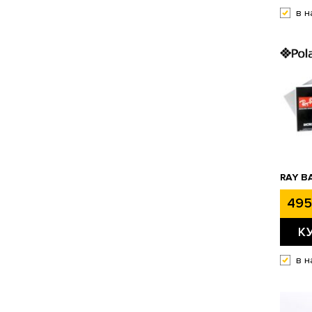
в н
RAY B
495
К
в н