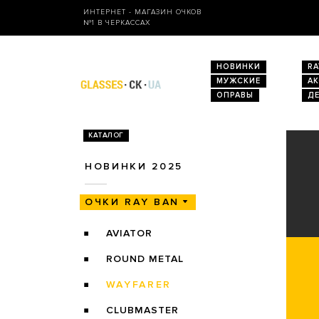
ИНТЕРНЕТ - МАГАЗИН ОЧКОВ
№1 В ЧЕРКАССАХ
НОВИНКИ
RA
МУЖСКИЕ
А
ОПРАВЫ
Д
КАТАЛОГ
НОВИНКИ 2025
ОЧКИ RAY BAN
AVIATOR
ROUND METAL
WAYFARER
CLUBMASTER