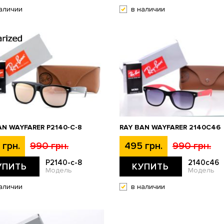
аличии
в наличии
AN WAYFARER P2140-C-8
RAY BAN WAYFARER 2140C46
 грн.
990 грн.
495 грн.
990 грн.
P2140-c-8
2140c46
УПИТЬ
КУПИТЬ
Модель
Модель
аличии
в наличии