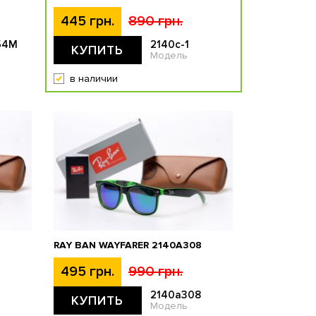
445 грн.
890 грн.
54M
2140c-1
КУПИТЬ
Модель
в наличии
RAY BAN WAYFARER 2140A308
495 грн.
990 грн.
2140a308
КУПИТЬ
Модель