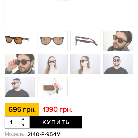
695 грн.
1390 грн.
КУПИТЬ
2140-P-954M
Модель