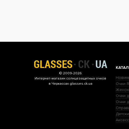
КАТАЛ
© 2009-2026
Новин
Интернет-магазин
солнцезащитных очков
Очки R
в Черкассах glasses.ck.ua
Женск
Очки д
Очки 
Оправ
Детски
Аксесс