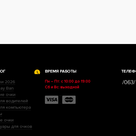
ОГ
ВРЕМЯ РАБОТЫ
ТЕЛЕФ
Пн – Пт: с 10:00 до 19:00
ки 2026
Сб и Вс: выходной
ay Ban
ие очки
ля водителей
для компьютера
ы
е очки
уары для очков