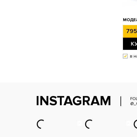
МОДЕЛ
795
К
в н
INSTAGRAM
FO
@_