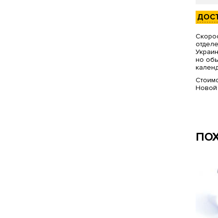
ДОС
Скорос
отделе
Украин
но обы
календ
Стоимо
Новой
ПО