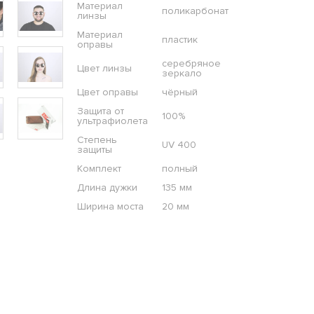
Материал
поликарбонат
линзы
Материал
пластик
оправы
серебряное
Цвет линзы
зеркало
Цвет оправы
чёрный
Защита от
100%
ультрафиолета
Степень
UV 400
защиты
Комплект
полный
Длина дужки
135 мм
Ширина моста
20 мм