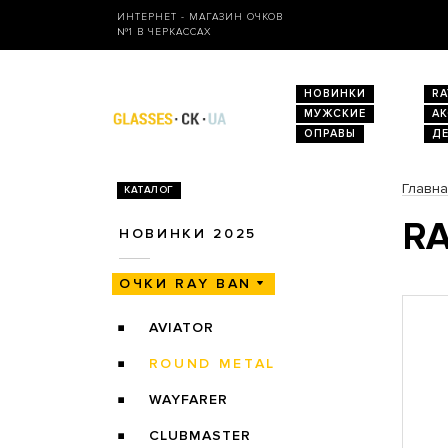
ИНТЕРНЕТ - МАГАЗИН ОЧКОВ
№1 В ЧЕРКАССАХ
НОВИНКИ
RA
МУЖСКИЕ
А
ОПРАВЫ
Д
Главн
КАТАЛОГ
RA
НОВИНКИ 2025
ОЧКИ RAY BAN
AVIATOR
ROUND METAL
WAYFARER
CLUBMASTER