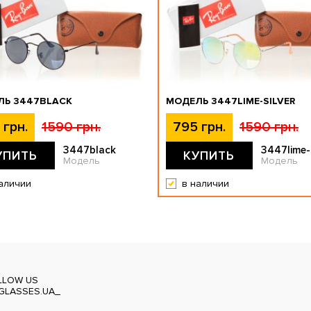
ЛЬ 3447BLACK
МОДЕЛЬ 3447LIME-SILVER
 грн.
1590 грн.
795 грн.
1590 грн.
3447black
3447lime-s
УПИТЬ
КУПИТЬ
Модель
Модель
аличии
в наличии
LLOW US
GLASSES.UA_