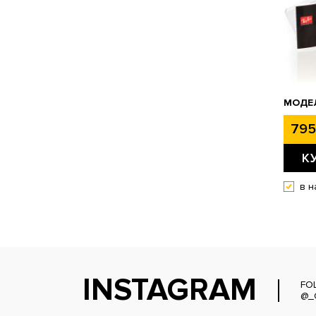
МОДЕ
795
К
в н
INSTAGRAM
FO
@_