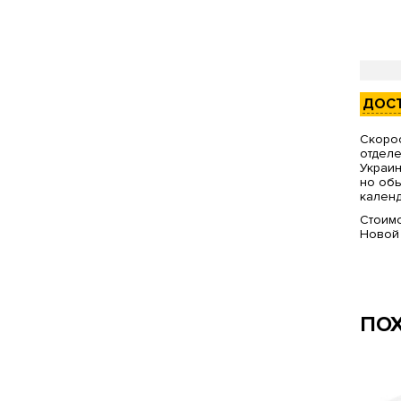
ДОС
Скорос
отделе
Украин
но обы
календ
Стоимо
Новой
ПО