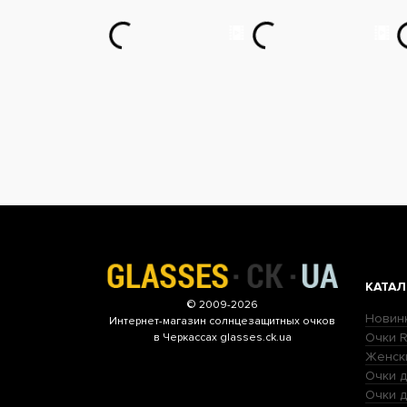
КАТАЛ
© 2009-2026
Новин
Интернет-магазин
солнцезащитных очков
Очки R
в Черкассах glasses.ck.ua
Женск
Очки д
Очки 