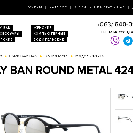
ШОУ-РУМ
КАТАЛОГ
9 ПРИЧИН ВЫБРАТЬ НАС
Y BAN
ЖЕНСКИЕ
Наши мессенд
КСЕССУАРЫ
КОМПЬЮТЕРНЫЕ
ЕТСКИЕ
ВОДИТЕЛЬСКИЕ
ая
Очки RAY BAN
Round Metal
Модель 12684
Y BAN ROUND METAL 424