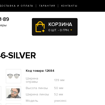
ДОСТАВКА И ОПЛАТА
ГАРАНТИЯ
КОНТАКТЫ
КОРЗИНА
жеры
0 ШТ. - 0 ГРН.
6-SILVER
Код товара: 12684
Ширина
139 мм
оправы
Высота линзы
50 мм
Ширина линзы
52 мм
Модель
унисекс