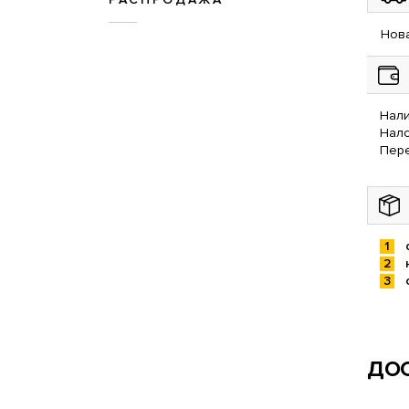
Нова
Нали
Нал
Пере
ДОС