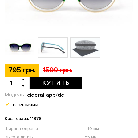
795 грн.
1590 грн.
КУПИТЬ
cideral-app/dc
Модель
в наличии
Код товара: 11978
Ширина оправы
140 мм
Высота линзы
55 мм