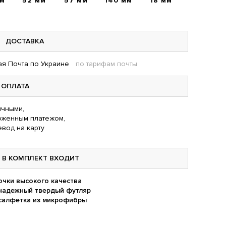
мм
52 мм
57 мм
140 мм
18 мм
ДОСТАВКА
я Почта по Украине
по тарифам почты
ОПЛАТА
чными,
оженным платежом,
вод на карту
В КОМПЛЕКТ ВХОДИТ
очки высокого качества
надежный твердый футляр
салфетка из микрофибры