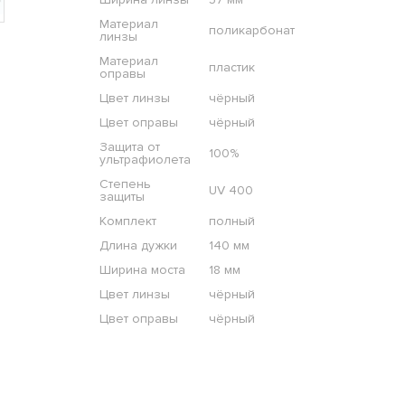
Материал
поликарбонат
линзы
Материал
пластик
оправы
Цвет линзы
чёрный
Цвет оправы
чёрный
Защита от
100%
ультрафиолета
Степень
UV 400
защиты
Комплект
полный
Длина дужки
140 мм
Ширина моста
18 мм
Цвет линзы
чёрный
Цвет оправы
чёрный