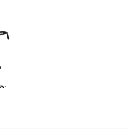
2
ow-