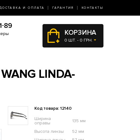
ДОСТАВКА И ОПЛАТА
ГАРАНТИЯ
КОНТАКТЫ
КОРЗИНА
жеры
0 ШТ. - 0 ГРН.
WANG LINDA-
Код товара: 12140
Ширина
135 мм
оправы
Высота линзы
52 мм
Ширина линзы
57 мм