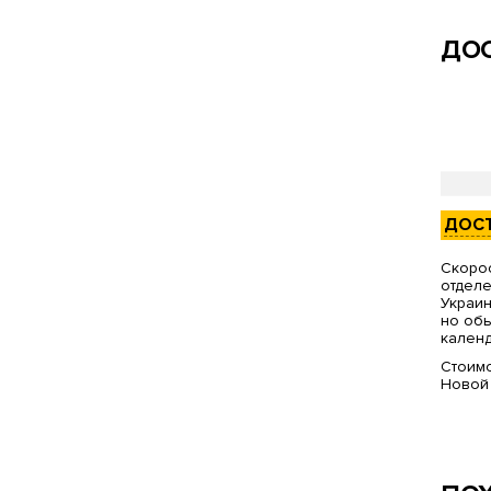
ДОС
ДОС
Скорос
отделе
Украин
но обы
календ
Стоимо
Новой