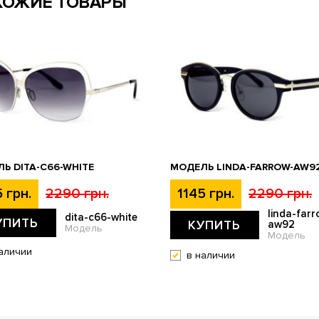
ХОЖИЕ ТОВАРЫ
Ь DITA-C66-WHITE
МОДЕЛЬ LINDA-FARROW-AW9
 грн.
2290 грн.
1145 грн.
2290 грн.
linda-farr
dita-c66-white
УПИТЬ
КУПИТЬ
aw92
Модель
Модель
аличии
в наличии