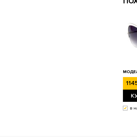
ПО
МОДЕЛ
1145
К
в н