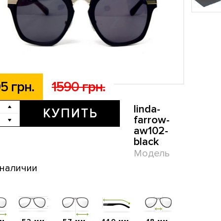
5 грн.
1590 грн.
linda-
КУПИТЬ
farrow-
aw102-
black
Модель
 наличии