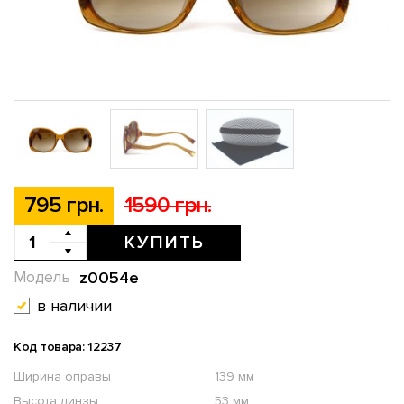
795 грн.
1590 грн.
КУПИТЬ
z0054e
Модель
в наличии
Код товара: 12237
Ширина оправы
139 мм
Высота линзы
53 мм