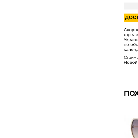
ДОС
Скорос
отделе
Украин
но обы
календ
Стоимо
Новой
ПО