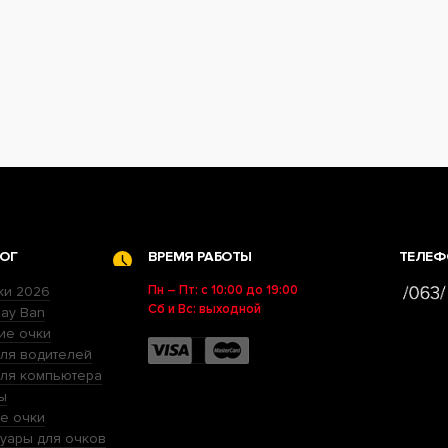
ОГ
ВРЕМЯ РАБОТЫ
ТЕЛЕФ
Пн – Пт: с 10:00 до 19:00
ки 2026
Сб и Вс: выходной
ay Ban
ие очки
ля водителей
для компьютера
ы
е очки
уары для очков