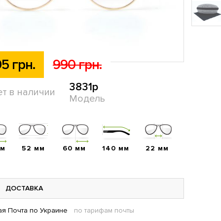
5 грн.
990 грн.
3831p
ет в наличии
Модель
мм
52 мм
60 мм
140 мм
22 мм
ДОСТАВКА
я Почта по Украине
по тарифам почты