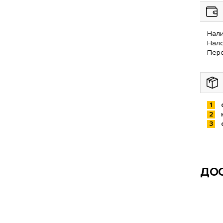
Нали
Нал
Пере
ДОС