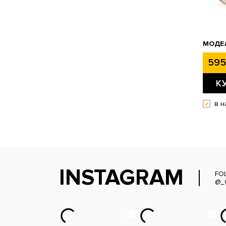
МОДЕЛ
595
К
в н
INSTAGRAM
FO
@_