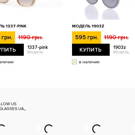
Ь 1337-PINK
МОДЕЛЬ 1903Z
 грн.
1190 грн.
595 грн.
1190 грн.
1337-pink
1903z
УПИТЬ
КУПИТЬ
Модель
Модель
аличии
в наличии
LLOW US
GLASSES.UA_