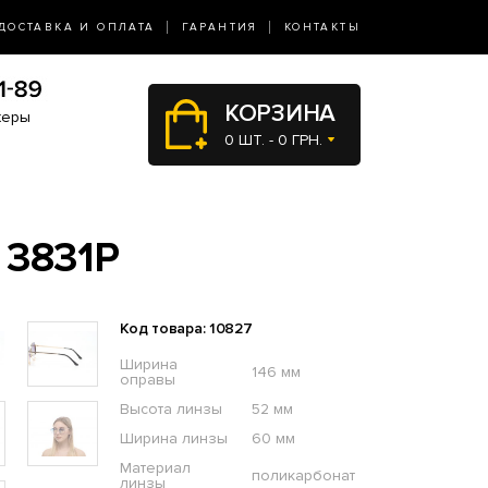
ДОСТАВКА И ОПЛАТА
ГАРАНТИЯ
КОНТАКТЫ
КОРЗИНА
жеры
0 ШТ. - 0 ГРН.
 3831P
Код товара: 10827
Ширина
146 мм
оправы
Высота линзы
52 мм
Ширина линзы
60 мм
Материал
поликарбонат
линзы