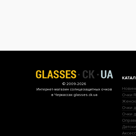
КАТАЛ
© 2009-2026
Новин
Интернет-магазин
солнцезащитных очков
Очки R
в Черкассах glasses.ck.ua
Женск
Очки д
Очки 
Оправ
Детски
Аксесс