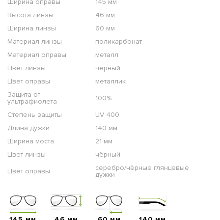
Ширина оправы
145 мм
Высота линзы
46 мм
Ширина линзы
60 мм
Материал линзы
поликарбонат
Материал оправы
металл
Цвет линзы
чёрный
Цвет оправы
металлик
Защита от
100%
ультрафиолета
Степень защиты
UV 400
Длина дужки
140 мм
Ширина моста
21 мм
Цвет линзы
чёрный
серебро/чёрные глянцевые
Цвет оправы
дужки
145 мм
46 мм
60 мм
140 мм